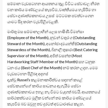
සම්මාන වැඩසටහන ආයතනය තුළ විවිධ සේවාවල නිරත
වන කාර්ය මණ්ඩලයේ කැපවීම, වෘත්තීයමය හැසිරීම හා
සේවා ගුණාත්මකභාවය උසස් මට්ටමක පවත්වා ගෙන
යාමට සිදු කරන වැඩපිළිවෙළකි.
මාර්තු මස සම්මානලාභීන් ලෙස භාෂිණී විමන්සා
(Employee of the Month), නුවන් චතුරංග (Outstanding
Steward of the Month), අනෝජා දමයන්ති (Outstanding
Stewardess of the Month), බිනාලි තුෂාරා (Best Catering
Supervisor of the Month), අජිත් වසන්ත (Most
Hardworking Staff Member of the Month) සහ ධනුක
ධනංජය (Best Chef of the Month) නම් කරන ලදහ. මෙම
වැඩසටහන පිළිබඳ අදහස්
දැක්වූ Russel’s කළමනාකාරීත්වය සඳහන් කළේ
සේවකයන්ගේ කාර්ය සාධනය ඇගැයීම සේවා
ගුණාත්මකභාවය ඉහළ නැංවීමට වැදගත් බවයි. ආයතනයේ
සාර්ථකත්වයට මූලික වන්නේ තම කාර්ය මණ්ඩලයේ
කැපවීම බව ඔවුහු තව දුරටත් අවධාරණය කළහ.