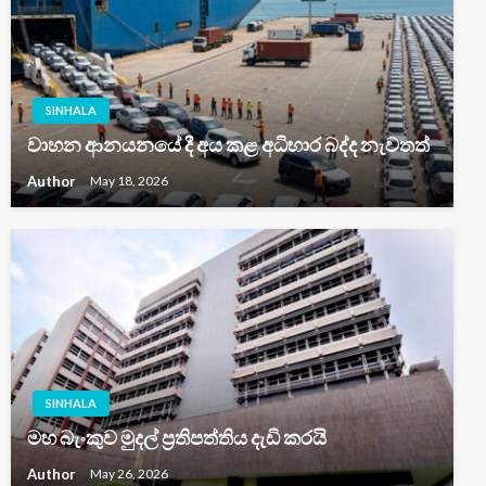
SINHALA
වාහන ආනයනයේ දී අය කළ අධිභාර බද්ද නැවතත්
Author
May 18, 2026
SINHALA
මහ බැංකුව මුදල් ප්‍රතිපත්තිය දැඩි කරයි
Author
May 26, 2026