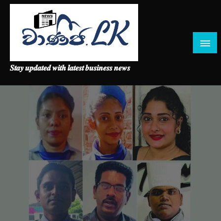
Skip
to
content
𝑺𝒕𝒂𝒚 𝒖𝒑𝒅𝒂𝒕𝒆𝒅 𝒘𝒊𝒕𝒉 𝒍𝒂𝒕𝒆𝒔𝒕 𝒃𝒖𝒔𝒊𝒏𝒆𝒔𝒔 𝒏𝒆𝒘𝒔