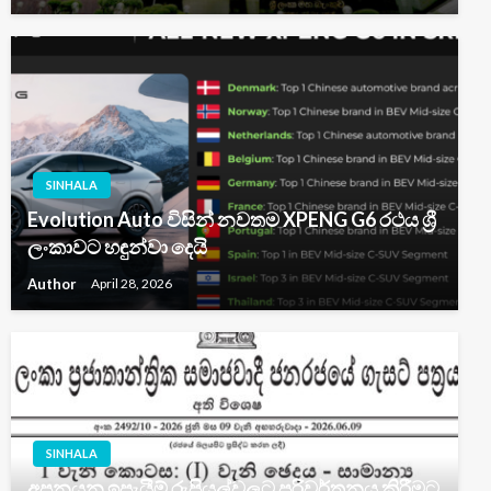
SINHALA
Evolution Auto විසින් නවතම XPENG G6 රථය ශ්‍රී
ලංකාවට හඳුන්වා දෙයි
Author
April 28, 2026
SINHALA
අපනයන ඉපැයීම් රුපියල්වලට පරිවර්තනය කිරීමට