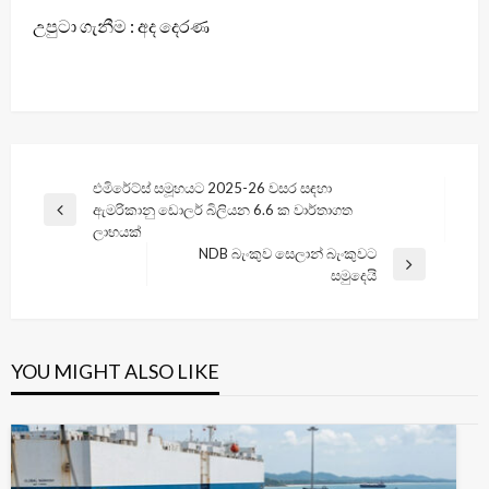
උපුටා ගැනීම : අද දෙරණ
Post
එමිරේට්ස් සමූහයට 2025-26 වසර සඳහා
ඇමරිකානු ඩොලර් බිලියන 6.6 ක වාර්තාගත
navigation
Previous
ලාභයක්
Post
NDB බැංකුව සෙලාන් බැංකුවට
Next
සමුදෙයි
Post
YOU MIGHT ALSO LIKE