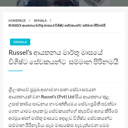
HOMEPAGE
SINHALA
RUSSEL’S ආයතනය මාර්තු මාසයේ විශිෂ්ට සේවකයන්ට සම්මාන පිරිනමයි
SINHALA
Russel’s ආයතනය මාර්තු මාසයේ
විශිෂ්ට සේවකයන්ට සම්මාන පිරිනමයි
ශ්‍රී ලංකාවේ ප්‍රමුඛ ආහාර හා පාන සේවා සපයන
ආයතනයක් වන Russel’s (Pvt) Ltd සිය ආයතනය තුළ
උසස් කාර්ය සාධනය හා වෘත්තීයමය සේවා ප්‍රමිති පවත්වා
ගෙන යාමට දායක වූ සේවකයන්ගේ කැපවීම අගය කිරීමේ
අරමුණෙන් මාර්තු මාසයට අදාළව විශිෂ්ට සේවකයන්ට
සම්මාන පිරිනැමීය. සෑම මාසයකම පැවැත්වෙන මෙම