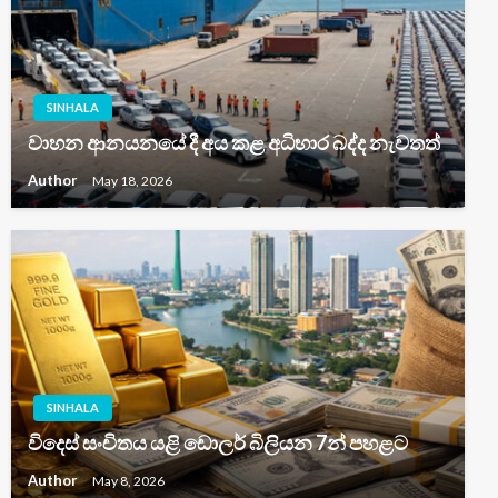
SINHALA
වාහන ආනයනයේ දී අය කළ අධිභාර බද්ද නැවතත්
Author
May 18, 2026
SINHALA
විදෙස් සංචිතය යළි ඩොලර් බිලියන 7න් පහළට
Author
May 8, 2026