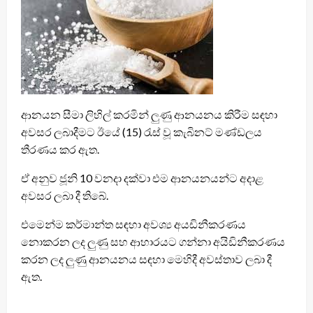
ආනයන සීමා ලිහිල් කරමින් ලුණු ආනයනය කිරීම සඳහා
අවසර ලබාදීමට ඊයේ (15) රැස් වූ කැබිනට් මණ්ඩලය
තීරණය කර ඇත.
ඒ අනුව ජූනි 10 වනදා දක්වා එම ආනයනයන්ට අදාළ
අවසර ලබා දී තිබේ.
එමෙන්ම කර්මාන්ත සඳහා අවශ්‍ය අයඩිනීකරණය
නොකරන ලද ලුණු සහ ආහාරයට ගන්නා අයිඩිනීකරණය
කරන ලද ලුණු ආනයනය සඳහා මෙහිදී අවස්තාව ලබා දී
ඇත.