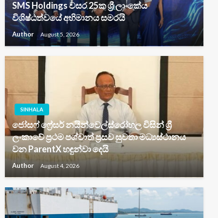
SMS Holdings වසර 25ක ශ්‍රී ලාංකේය
විශිෂ්ඨත්වයේ අභිමානය සමරයි
Author
August 5, 2026
SINHALA
ජෝසෆ් ෆ්‍රේසර් නයින්වෙල්ස්රෝහල විසින් ශ්‍රී
ලංකාවේ ප්‍රථම පශ්චාත් ප්‍රසව සුවතා මධ්‍යස්ථානය
වන ParentX හඳුන්වා දෙයි
Author
August 4, 2026