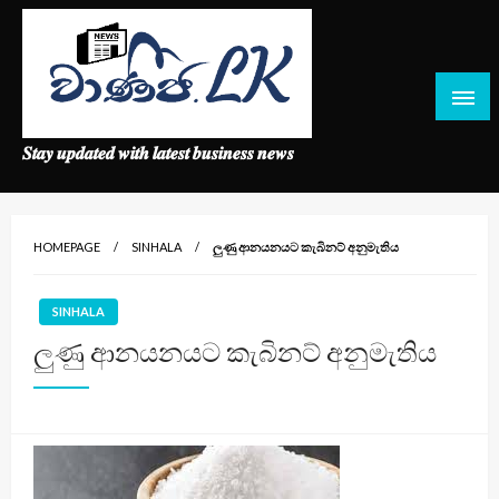
Skip
to
content
𝑺𝒕𝒂𝒚 𝒖𝒑𝒅𝒂𝒕𝒆𝒅 𝒘𝒊𝒕𝒉 𝒍𝒂𝒕𝒆𝒔𝒕 𝒃𝒖𝒔𝒊𝒏𝒆𝒔𝒔 𝒏𝒆𝒘𝒔
HOMEPAGE
SINHALA
ලුණු ආනයනයට කැබිනට් අනුමැතිය
SINHALA
ලුණු ආනයනයට කැබිනට් අනුමැතිය