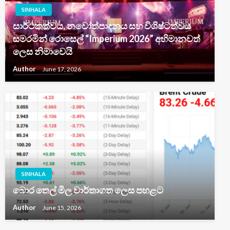
SINHALA
සාර්ථකත්වය, නවෝත්පාදනය සහ විශිෂ්ටත්වය
සමරමින් රොසෙල් “Imperium 2026” අභිමානවත්
ලෙස නිමාවෙයි
Author
June 17, 2026
SINHALA
බොර තෙල් මිල වාර්තාගත ලෙස පහළට
Author
June 15, 2026