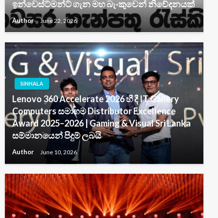
ඉන්වෙස්ට්මන්ට් ගැන මහ බැංකුවෙන් නිවේදනයක්
Author
June 22, 2026
SINHALA
Lenovo 360 Accelerate 2026 හී දී IT Gallery
Computers සමාගම Distributor Excellence
Award 2025–2026 | Gaming & Visual Sri Lanka
සම්මානයෙන් පිදුම් ලබයි
Author
June 10, 2026