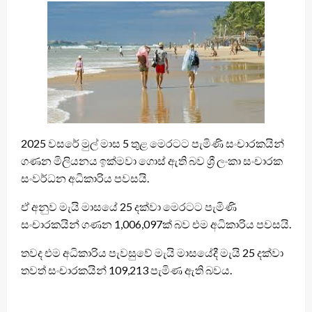
2025 වසරේ මුල් මාස 5 තුළ මෙරටට පැමිණි සංචාරකයින්
ගණන මිලියනය ඉක්මවා ගොස් ඇති බව ශ්‍රී ලංකා සංචාරක
සංවර්ධන අධිකාරිය පවසයි.
ඒ අනුව මැයි මාසයේ 25 දක්වා මෙරටට පැමිණි
සංචාරකයින් ගණන 1,006,097ක් බව එම අධිකාරිය පවසයි.
තවද එම අධිකාරිය පැවසුවේ මැයි මාසයේදී මැයි 25 දක්වා
තවත් සංචාරකයින් 109,213 පැමිණ ඇති බවය.