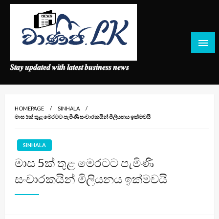
Skip
to
content
𝑺𝒕𝒂𝒚 𝒖𝒑𝒅𝒂𝒕𝒆𝒅 𝒘𝒊𝒕𝒉 𝒍𝒂𝒕𝒆𝒔𝒕 𝒃𝒖𝒔𝒊𝒏𝒆𝒔𝒔 𝒏𝒆𝒘𝒔
HOMEPAGE
SINHALA
මාස 5ක් තුළ මෙරටට පැමිණි සංචාරකයින් මිලියනය ඉක්මවයි
SINHALA
මාස 5ක් තුළ මෙරටට පැමිණි
සංචාරකයින් මිලියනය ඉක්මවයි