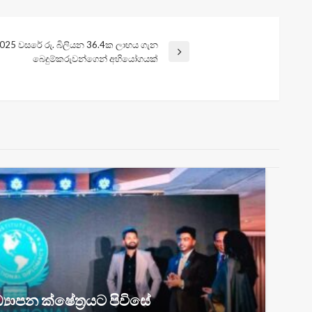
2025 වසරේ රු. බිලියන 36.4ක ලාභය ගැන
බෙදුම්කරුවන්ගෙන් අභියෝගයක්
‍යාපන ක්ෂේත්‍රයට පිවිසේ