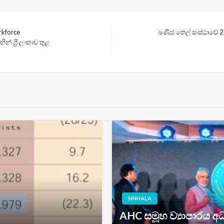
rkforce
ඛණිජ තෙල් සංස්ථාවේ 
Next
 ශ්‍රී ලංකාව තුළ
Post
SINHALA
AHC සමූහ ව්‍යාපාරය අධ්