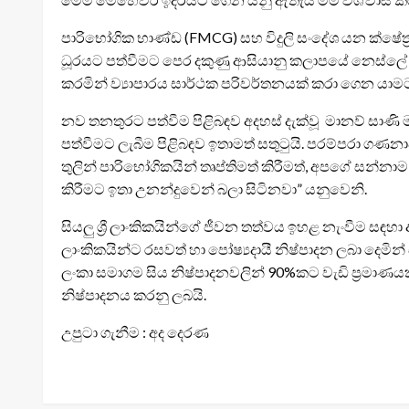
පාරිභෝගික භාණ්ඩ (FMCG) සහ විදුලි සංදේශ යන ක්ෂේත
ධූරයට පත්වීමට පෙර දකුණු ආසියානු කලාපයේ නෙස්ලේ 
කරමින් ව්‍යාපාරය සාර්ථක පරිවර්තනයක් කරා ගෙන යාමට
නව තනතුරට පත්වීම පිළිබඳව අදහස් දැක්වූ මානව් සාණ
පත්වීමට ලැබීම පිළිබඳව ඉතාමත් සතුටුයි. පරම්පරා ගණන
තුලින් පාරිභෝගිකයින් තෘප්තිමත් කිරීමත්, අපගේ සන්
කිරීමට ඉතා උනන්දුවෙන් බලා සිටිනවා” යනුවෙනි.
සියලු ශ්‍රී ලාංකිකයින්ගේ ජීවන තත්වය ඉහළ නැංවීම සඳහ
ලාංකිකයින්ට රසවත් හා පෝෂ්‍යදායී නිෂ්පාදන ලබා දෙමින්
ලංකා සමාගම සිය නිෂ්පාදනවලින් 90%කට වැඩි ප්‍රමාණයක
නිෂ්පාදනය කරනු ලබයි.
උපුටා ගැනීම : අද දෙරණ