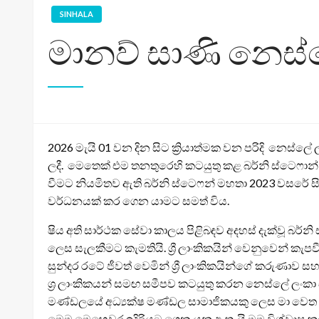
SINHALA
මානව් සාණි නෙස්ල
2026 මැයි 01 වන දින සිට ක්‍රියාත්මක වන පරිදි නෙ
ලදී. මෙතෙක් එම තනතුරෙහි කටයුතු කළ බර්නි ස්ටෙෆාන
වීමට නියමිතව ඇති බර්නි ස්ටෙෆන් මහතා 2023 වසරේ 
වර්ධනයක් කර ගෙන යාමට සමත් විය.
ෂිය අති සාර්ථක සේවා කාලය පිළිබඳව අදහස් දැක්වූ බර
ලෙස සැලකීමට කැමතියි. ශ්‍රී ලාංකිකයින් වෙනුවෙන් ක
සුන්දර රටේ ජීවත් වෙමින් ශ්‍රී ලාංකිකයින්ගේ කරුණා
ශ්‍ර ලාංකිකයන් සමඟ සමීපව කටයුතු කරන නෙස්ලේ ලංකා සම
මණ්ඩලයේ අධ්‍යක්ෂ මණ්ඩල සාමාජිකයකු ලෙස මා වෙත 
මෙම මෙහෙවර ඉදිරියට ගෙන යනු ඇතැයි මම විශ්වාස ක