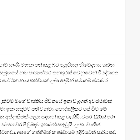
මානව් සාණි මහතා පත් කළ බව පසුගියදා නිවේදනය කරන
ේ සමූහයේ නව ජාත්‍යන්තර තනතුරක් වෙනුවෙන් විදේශගත
 සාර්ථක නායකත්වයක් ලබා දෙමින් සමාගම ස්ථාවර
කිවීම මගේ වෘත්තීය ජීවිතයේ ඉතා වැදගත් අවස්ථාවක්
 මා ඉතා සතුටට පත් වනවා. පෞද්ගලිකව ගත් විට මේ
න අත්දැකීමක් ලෙස සඳහන් කළ හැකියි. වසර 120ක් පුරා
කළ මෙහෙවර පිළිබඳව ඉතාමත් සතුටුයි. ලංකා වාණිජ
ිනවා. අපගේ ශක්තිමත් කණ්ඩායම ඉදිරියටත් සාර්ථකව