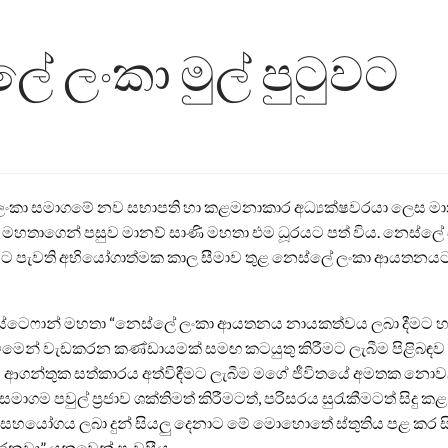
ේ ලංකා මුල් පුටුවට
ස්ලේ ලංකා සමාගමේ නව සභාපති හා කළමනාකාර අධ්‍යක්ෂවරයා ලෙස 
් මහතාගෙන් පසුව මානව් සාණි මහතා එම ධූරයට පත් විය. නෙස්ල
සිට පැවති අභියෝගාත්මක කාල සීමාව තුළ නෙස්ලේ ලංකා ආයතනයට
්නි ස්ටෙෆාන් මහතා “නෙස්ලේ ලංකා ආයතනය නායකත්වය ලබා දීමට හැ
ැපවීමෙන් වැඩකරන කණ්ඩායමක් සමඟ කටයුතු කිරීමට ලැබීම පිළිබඳව
ව සහ ආගන්තුක සත්කාරය අත්විඳීමට ලැබීම මගේ ජීවිතයේ අමතක නොව
ාගම පවුල් ප්‍රජාව ශක්තිමත් කිරීමටත්, පරිසරය සුරැකීමටත් සිදු 
සහයෝගය ලබා දුන් සියලු දෙනාට මේ මොහොතේ ස්තුතිය පළ කර සිට
රනවා” යනුවෙන් පැවසීය.