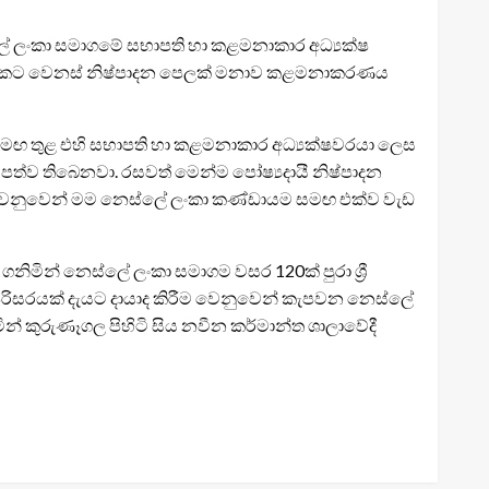
්ලේ ලංකා සමාගමේ සභාපති හා කළමනාකාර අධ්‍යක්ෂ
 එකිනෙකට වෙනස් නිෂ්පාදන පෙලක් මනාව කළමනාකරණය
් මඟ තුළ එහි සභාපති හා කළමනාකාර අධ්‍යක්ෂවරයා ලෙස
 පත්ව තිබෙනවා. රසවත් මෙන්ම පෝෂ්‍යදායී නිෂ්පාදන
ීමත් වෙනුවෙන් මම නෙස්ලේ ලංකා කණ්ඩායම සමඟ එක්ව වැඩ
නිමින් නෙස්ලේ ලංකා සමාගම වසර 120ක් පුරා ශ්‍රී
්ෂිත පරිසරයක් දැයට දායාද කිරීම වෙනුවෙන් කැපවන නෙස්ලේ
න් කුරුණෑගල පිහිටි සිය නවීන කර්මාන්ත ශාලාවේදී