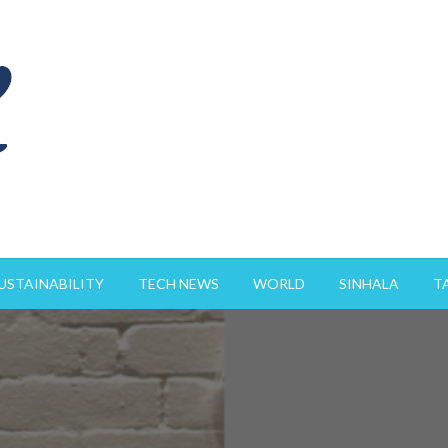
USTAINABILITY
TECH NEWS
WORLD
SINHALA
T