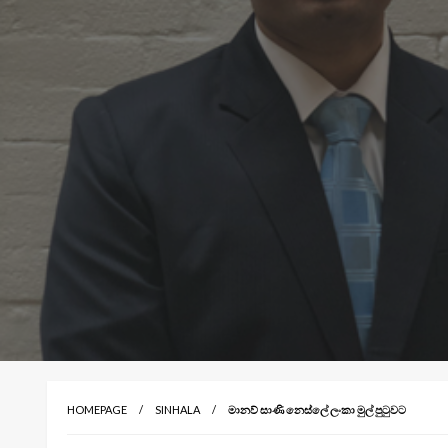
HOMEPAGE
SINHALA
මානව් සාණි නෙස්ලේ ලංකා මුල් පුටුවට