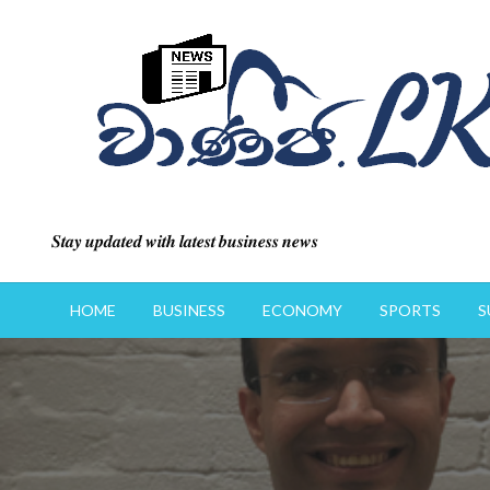
Skip
to
content
𝑺𝒕𝒂𝒚 𝒖𝒑𝒅𝒂𝒕𝒆𝒅 𝒘𝒊𝒕𝒉 𝒍𝒂𝒕𝒆𝒔𝒕 𝒃𝒖𝒔𝒊𝒏𝒆𝒔𝒔 𝒏𝒆𝒘𝒔
HOME
BUSINESS
ECONOMY
SPORTS
S