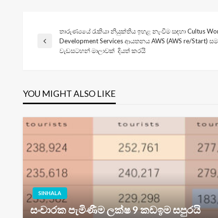
තාරුණ්‍යයේ රැකියා නියුක්තිය ඉහළ නැංවීම සඳහා Cultus Wo
Post
Development Services ආයතනය AWS (AWS re/Start) සමඟින්
Previous
වැඩසටහන් මාලාවක් දියත් කරයි
Post
navigation
YOU MIGHT ALSO LIKE
SINHALA
සංචාරක පැමිණීම ලක්ෂ 9 කඩඉම සපුරයි