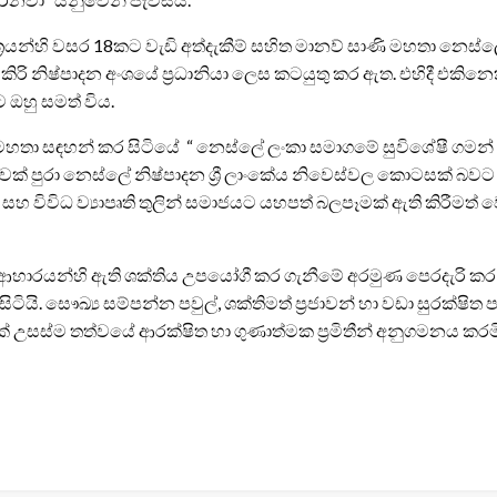
්‍රයන්හි වසර 18කට වැඩි අත්දැකීම් සහිත මානව් සාණි මහතා නෙස
කිරි නිෂ්පාදන අංශයේ ප්‍රධානියා ලෙස කටයුතු කර ඇත. එහිදී
 ඔහු සමත් විය.
ි මහතා සඳහන් කර සිටියේ “ නෙස්ලේ ලංකා සමාගමේ සුවිශේෂී ගමන
ාවක් පුරා නෙස්ලේ නිෂ්පාදන ශ්‍රී ලාංකේය නිවෙස්වල කොටසක් බවට
නාම සහ විවිධ ව්‍යාපෘති තුලින් සමාජයට යහපත් බලපෑමක් ඇති කිර
ා ආහාරයන්හි ඇති ශක්තිය උපයෝගී කර ගැනීමේ අරමුණ පෙරදැරි කර ග
 සිටියි. සෞඛ්‍ය සම්පන්න පවුල්, ශක්තිමත් ප්‍රජාවන් හා වඩා සුරක
් උසස්ම තත්වයේ ආරක්ෂිත හා ගුණාත්මක ප්‍රමිතීන් අනුගමනය කරමි