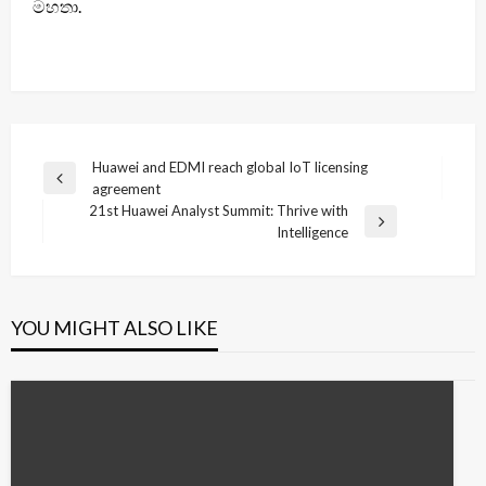
මහතා.
Post
Huawei and EDMI reach global IoT licensing
Previous
agreement
navigation
Post
21st Huawei Analyst Summit: Thrive with
Next
Intelligence
Post
YOU MIGHT ALSO LIKE