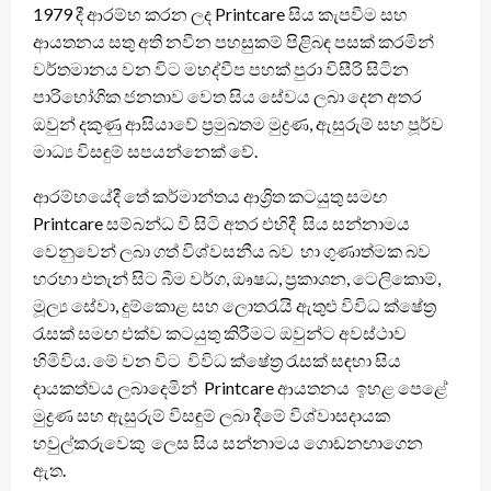
1979 දී ආරම්භ කරන ලද Printcare සිය කැපවීම සහ
ආයතනය සතු අති නවීන පහසුකම් පිළිබඳ පසක් කරමින්
වර්තමානය වන විට මහද්වීප පහක් පුරා විසීරි සිටින
පාරිභෝගික ජනතාව වෙත සිය සේවය ලබා දෙන අතර
ඔවුන් දකුණු ආසියාවේ ප්‍රමුඛතම මුද්‍රණ, ඇසුරුම් සහ පූර්ව
මාධ්‍ය විසඳුම් සපයන්නෙක් වේ.
ආරම්භයේදී තේ කර්මාන්තය ආශ්‍රිත කටයුතු සමඟ
Printcare සම්බන්ධ වී සිටි අතර එහිදී සිය සන්නාමය
වෙනුවෙන් ලබා ගත් විශ්වසනීය බව හා ගුණාත්මක බව
හරහා එතැන් සිට බීම වර්ග, ඖෂධ, ප්‍රකාශන, ටෙලිකොම්,
මූල්‍ය සේවා, දුම්කොළ සහ ලොතරැයි ඇතුළු විවිධ ක්ෂේත්‍ර
රැසක් සමඟ එක්ව කටයුතු කිරීමට ඔවුන්ට අවස්ථාව
හිමිවිය. මේ වන විට විවිධ ක්ෂේත්‍ර රැසක් සඳහා සිය
දායකත්වය ලබාදෙමින් Printcare ආයතනය ඉහළ පෙළේ
මුද්‍රණ සහ ඇසුරුම් විසඳුම් ලබා දීමේ විශ්වාසදායක
හවුල්කරුවෙකු ලෙස සිය සන්නාමය ගොඩනඟාගෙන
ඇත.