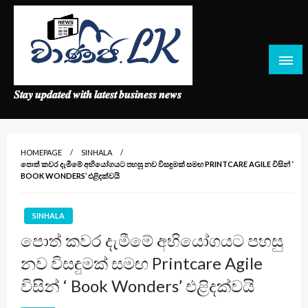
Skip
to
content
𝑺𝒕𝒂𝒚 𝒖𝒑𝒅𝒂𝒕𝒆𝒅 𝒘𝒊𝒕𝒉 𝒍𝒂𝒕𝒆𝒔𝒕 𝒃𝒖𝒔𝒊𝒏𝒆𝒔𝒔 𝒏𝒆𝒘𝒔
HOMEPAGE
SINHALA
පොත් කවර දැමීමේ අභියෝගයට පහසු නව විසඳුමක් සමඟ PRINTCARE AGILE විසින් ‘
BOOK WONDERS’ එළිදක්වයි
SINHALA
පොත් කවර දැමීමේ අභියෝගයට පහසු
නව විසඳුමක් සමඟ Printcare Agile
විසින් ‘ Book Wonders’ එළිදක්වයි