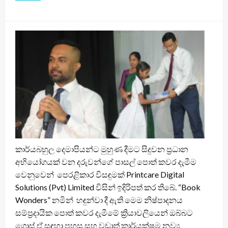
කාර්යබහුල දෙමාපියන්ට මුහුණ දීමට සිදුවන ප්‍රධාන
අභියෝගයක් වන දරුවන්ගේ පාසල් පොත් කවර දැමීම
වෙනුවෙන් පෙරළිකාර විසඳුමක් Printcare Digital
Solutions (Pvt) Limited විසින් ඉදිරිපත් කර තිබේ. “Book
Wonders” නමින් හඳුන්වා දී ඇති මෙම නිෂ්පාදනය
සම්ප්‍රදායික පොත් කවර දැමීමේ ක්‍රියාවලියෙන් ඔබ්බට
ගොස් ඒ සඳහා පහසු සහ වඩාත් කාර්යක්ෂම නව්‍ය