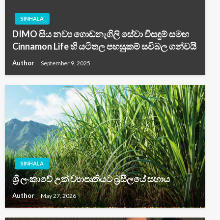
SINHALA
DIMO සිය නව්‍ය ගොඩනැගිලි සේවා විසඳුම් සමඟ
Cinnamon Life හි යටිතල පහසුකම් සවිබල ගන්වයි
Author
September 9, 2025
SINHALA
ශ්‍රී ලංකාවේ උක් ව්‍යාපෘතියට බ්‍රසීලයේ සහාය
Author
May 27, 2026