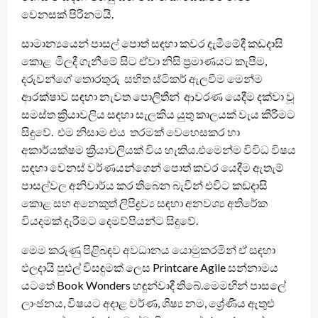
වෙනසක් පිරිනමයි.
සාමාන්‍යයෙන් පාසල් පොත් සඳහා කවර දැමීමේදී කඩදාසි
කොළ මිලදී ගැනීමේ සිට ඒවා නිසි ප්‍රමාණයට කැපීම,
දරුවන්ගේ තොරතුරු සහිත ස්ටිකර් ඇලවීම මෙන්ම
ආරක්ෂාව සඳහා නැවත පොලිතීන් ආවරණ යෙදීම දක්වා වූ
සමස්ත ක්‍රියාවලිය සඳහා සැලකිය යුතු කාලයක් වැය කිරීමට
සිදුවේ. එම නිසාම එය තරමක් වෙහෙසකර හා
අකාර්යක්ෂම ක්‍රියාවලියක් විය හැකිය.එමෙන්ම විවිධ විෂය
සඳහා වෙනස් වර්ණයන්ගෙන් පොත් කවර යෙදීම ඇතැම්
පාසල්වල අනිවාර්ය කර තිබෙන බැවින් එවිට කඩදාසි
කොළ සහ අනෙකුත් ලිපිද්‍රව්‍ය සඳහා අනවශ්‍ය අතිරේක
වියදමක් දැරීමට දෙමව්පියන්ට සිදුවේ.
මෙම කරුණු පිළිබඳව අවධානය යොමුකරමින් ඒ සඳහා
ඵලදායි පුළුල් විසඳුමක් ලෙස Printcare Agile සන්නාමය
යටතේ Book Wonders හඳුන්වාදී තිබේ.මෙමඟින් පාසලේ
ලාංඡනය, විෂයට අදාළ වර්ණ, ශිෂ්‍ය නම, ශ්‍රේණිය ඇතුළු