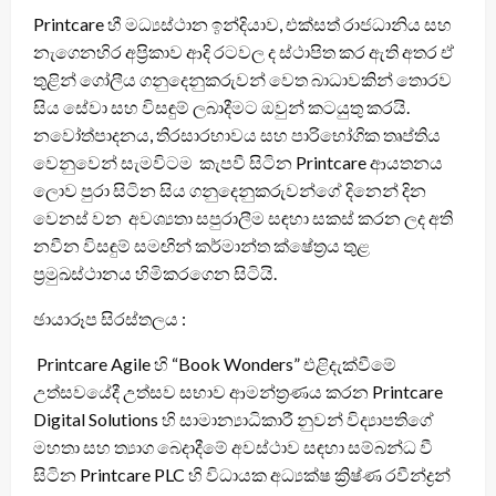
Printcare හී මධ්‍යස්ථාන ඉන්දියාව, එක්සත් රාජධානිය සහ
නැගෙනහිර අප්‍රිකාව ආදි රටවල ද ස්ථාපිත කර ඇති අතර ඒ
තුළින් ගෝලීය ගනුදෙනුකරුවන් වෙත බාධාවකින් තොරව
සිය සේවා සහ විසඳුම් ලබාදීමට ඔවුන් කටයුතු කරයි.
නවෝත්පාදනය, තිරසාරභාවය සහ පාරිභෝගික තෘප්තිය
වෙනුවෙන් සැමවිටම කැපවී සිටින Printcare ආයතනය
ලොව පුරා සිටින සිය ගනුදෙනුකරුවන්ගේ දිනෙන් දින
වෙනස් වන අවශ්‍යතා සපුරාලීම සඳහා සකස් කරන ලද අති
නවීන විසඳුම් සමඟින් කර්මාන්ත ක්ෂේත්‍රය තුළ
ප්‍රමුඛස්ථානය හිමිකරගෙන සිටියි.
ඡායාරූප සිරස්තලය :
Printcare Agile හි “Book Wonders” එළිදැක්වීමේ
උත්සවයේදී උත්සව සභාව ආමන්ත්‍රණය කරන Printcare
Digital Solutions හි සාමාන්‍යාධිකාරී නුවන් විද්‍යාපතිගේ
මහතා සහ ත්‍යාග බෙදාදීමේ අවස්ථාව සඳහා සම්බන්ධ වී
සිටින Printcare PLC හි විධායක අධ්‍යක්ෂ ක්‍රිෂ්ණ රවීන්ද්‍රන්