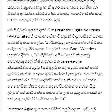
අනෙකුත් තොරතුරු මෙන්ම ශිෂ්‍යයාගේ ඡායාරූපයක්ද
කවරයේ මුද්‍රණය කළ හැකි අතර මෙම කවරයේ තිබෙන
විශේෂ ආරක්ෂිත ස්ථරය නිසා පොතට අමතර ආරක්ෂාවක්
හා දිගු කල්පැවැත්මක් ද ලබාදෙයි .
මේ පිළිබඳව අදහස් දක්වමින් Printcare Digital Solutions
(Pvt) Limited හි සාමාන්‍යාධිකාරී නුවන් විද්‍යාපතිගේ මහතා
මෙසේ ප්‍රකාශ කළේය. “කාර්යබහුල දෙමාපියන්ගේ ජීවිතය
සරල කර ගැනීම සඳහා විසඳුමක් ලෙස Book Wonders
හඳුන්වා දීමට ලැබීම පිළිබඳව අපි බෙහෙවින් සතුටු
වෙනවා.අපගේ නිෂ්පාදනය සතු three-in-one
ක්‍රියාකාරීත්වය තුළින් සම්ප්‍රදායික ලෙස ළමා පොත් කවර
දැමීමට ගතවන කාලය අවම කරමින් ඉතා සුළු කාලයක් තුළ
පොත් කවර දැමීමට දෙමාපියන්ට හැකියාව ලැබෙනවා.
මෙම නවීන නිෂ්පාදනය දෙමව්පියන්ගේ මෙන්ම සිසු
දරුවන්ගේ කාර්යක්ෂමතාවයේ සැලකිය යුතු වෙනසක් සිදු
කරනු ඇතැයි අපි විශ්වාස කරනවා.”
Printcare Agile ආයතනය විසින් පසුගියදා කැලණිය ශ්‍රී