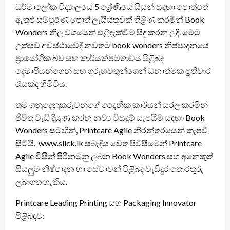
ධර්මාලෝක විද්‍යාලයේ 5 ශ්‍රේණියේ සිසුන් සඳහා පොත්පත්
ඇතුළු සම්පූර්ණ පොත් ලැයිස්තුවක් තිළිණ කරමින් Book
Wonders නිල වශයෙන් එළිදැක්වීම සිදු කරන ලදී. මෙම
උත්සව අවස්ථාවේදී නවතම book wonders නිෂ්පාදනයේ
ප්‍රායෝගික බව සහ කාර්යක්ෂමතාවය පිළිබඳ
දෙමාපියන්ගෙන් සහ ගුරුභවතුන්ගෙන් ධනාත්මක ප්‍රතිචාර
රැසක්ද හිමිවිය.
තම ගනුදෙනුකරුවන්ගේ දෛනික කාර්යන් සරල කරමින්
ජීවිත වැඩි දියුණු කරන නව්‍ය විසඳුම් සැපයීම සඳහා Book
Wonders සමඟින්, Printcare Agile නිරන්තරයෙන් කැපවී
සිටියි. www.slick.lk සබැඳිය වෙත පිවිසීමෙන් Printcare
Agile විසින් පිරිනමනු ලබන Book Wonders සහ අනෙකුත්
සියලුම නිෂ්පාදන හා සේවාවන් පිළිබඳ වැඩිදුර තොරතුරු
ලබාගත හැකිය.
Printcare Leading Printing සහ Packaging Innovator
පිළිබඳව: